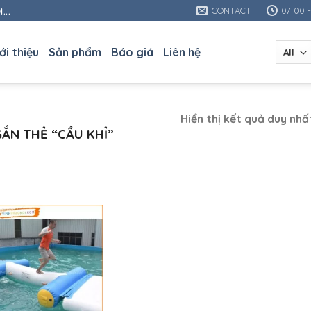
CONTACT
07:00 
...
ới thiệu
Sản phẩm
Báo giá
Liên hệ
Hiển thị kết quả duy nhấ
ẮN THẺ “CẦU KHỈ”