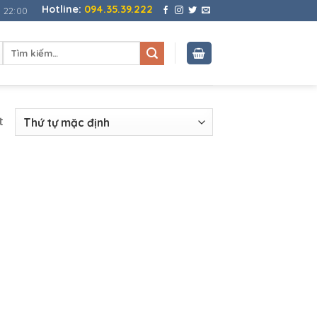
Hotline:
094.35.39.222
- 22:00
Tìm
kiếm:
t