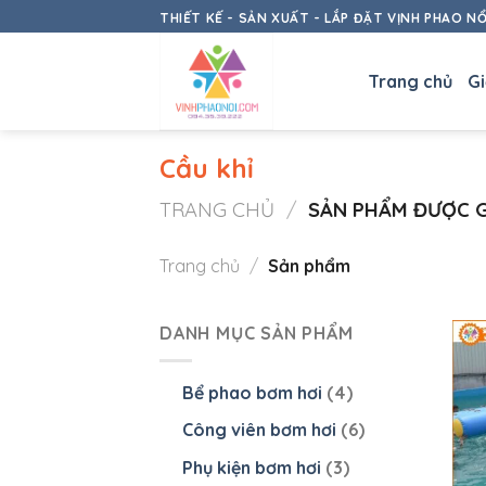
Skip
THIẾT KẾ - SẢN XUẤT - LẮP ĐẶT VỊNH PHAO NỔI
to
content
Trang chủ
Gi
Cầu khỉ
TRANG CHỦ
/
SẢN PHẨM ĐƯỢC G
Trang chủ
/
Sản phẩm
DANH MỤC SẢN PHẨM
Bể phao bơm hơi
(4)
Công viên bơm hơi
(6)
Phụ kiện bơm hơi
(3)