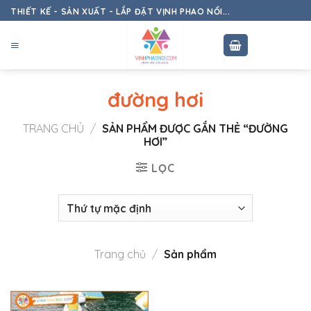
Skip
THIẾT KẾ - SẢN XUẤT - LẮP ĐẶT VỊNH PHAO NỔI...
to
content
đường hơi
TRANG CHỦ
/
SẢN PHẨM ĐƯỢC GẮN THẺ “ĐƯỜNG
HƠI”
LỌC
Trang chủ
/
Sản phẩm