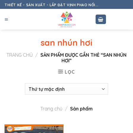
Skip
THIẾT KẾ - SẢN XUẤT - LẮP ĐẶT VỊNH PHAO NỔI...
to
content
san nhún hơi
TRANG CHỦ
/
SẢN PHẨM ĐƯỢC GẮN THẺ “SAN NHÚN
HƠI”
LỌC
Trang chủ
/
Sản phẩm