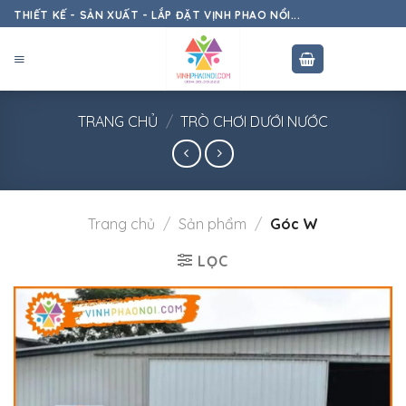
Skip
THIẾT KẾ - SẢN XUẤT - LẮP ĐẶT VỊNH PHAO NỔI...
to
content
TRANG CHỦ
/
TRÒ CHƠI DƯỚI NƯỚC
Trang chủ
/
Sản phẩm
/
Góc W
LỌC