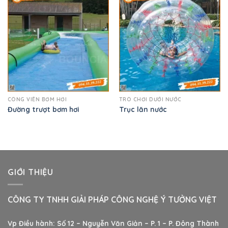
CÔNG VIÊN BƠM HƠI
TRÒ CHƠI DƯỚI NƯỚC
Đường trượt bơm hơi
Trục lăn nước
GIỚI THIỆU
CÔNG TY TNHH GIẢI PHÁP CÔNG NGHỆ Ý TƯỞNG VIỆT
Vp Điều hành: Số 12 – Nguyễn Văn Giản – P. 1 – P. Đông Thành