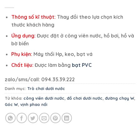
Thông số kĩ thuật:
Thay đồi theo lựa chọn kích
thước khách hàng
Ứng dụng:
Được đặt ở công viên nước, hồ bơi, hồ và
bờ biển
Phụ kiện:
Máy thổi Hp, keo, bạt vá
Chất liệu:
Được làm bằng
bạt PVC
zalo/sms/call: 094.35.39.222
Danh mục:
Trò chơi dưới nước
Từ khóa:
công viên dưới nước
,
đồ chơi dưới nước
,
đường chạy W
,
Góc W
,
vịnh phao nổi