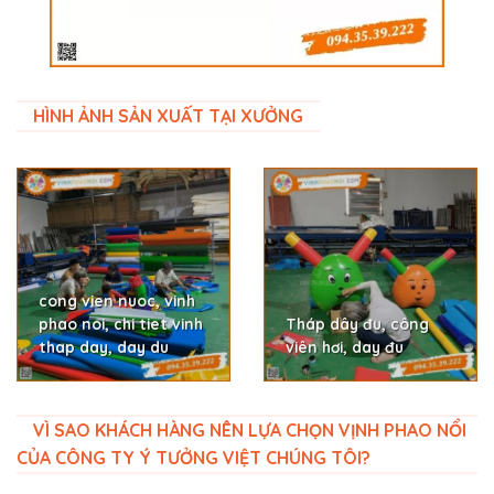
HÌNH ẢNH SẢN XUẤT TẠI XƯỞNG
cong vien nuoc, vinh
phao noi, chi tiet vinh
Tháp dây đu, công
thap day, day du
viên hơi, day đu
VÌ SAO KHÁCH HÀNG NÊN LỰA CHỌN VỊNH PHAO NỔI
CỦA CÔNG TY Ý TƯỞNG VIỆT CHÚNG TÔI?