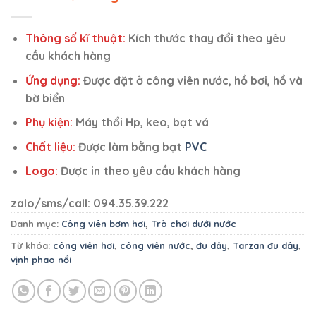
Thông số kĩ thuật:
Kích thước thay đổi theo yêu
cầu khách hàng
Ứng dụng:
Được đặt ở công viên nước, hồ bơi, hồ và
bờ biển
Phụ kiện:
Máy thổi Hp, keo, bạt vá
Chất liệu:
Được làm bằng bạt
PVC
Logo:
Được in theo yêu cầu khách hàng
zalo/sms/call: 094.35.39.222
Danh mục:
Công viên bơm hơi
,
Trò chơi dưới nước
Từ khóa:
công viên hơi
,
công viên nước
,
đu dây
,
Tarzan đu dây
,
vịnh phao nổi