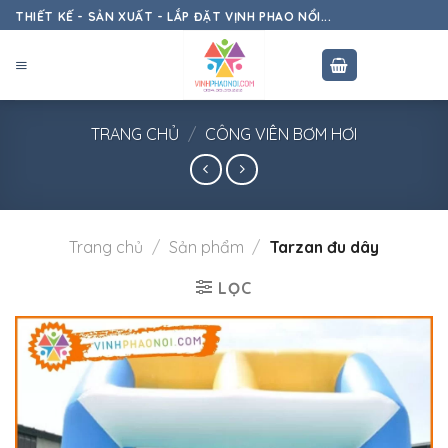
Skip
THIẾT KẾ - SẢN XUẤT - LẮP ĐẶT VỊNH PHAO NỔI...
to
content
TRANG CHỦ
/
CÔNG VIÊN BƠM HƠI
Trang chủ
/
Sản phẩm
/
Tarzan đu dây
LỌC