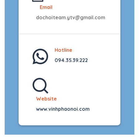
Email
dochoiteam.ytv@gmail.com
Hotline
094.35.39.222
Website
www.vinhphaonoi.com