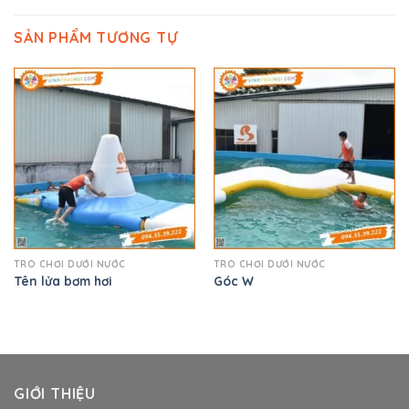
SẢN PHẨM TƯƠNG TỰ
TRÒ CHƠI DƯỚI NƯỚC
TRÒ CHƠI DƯỚI NƯỚC
Tên lửa bơm hơi
Góc W
GIỚI THIỆU